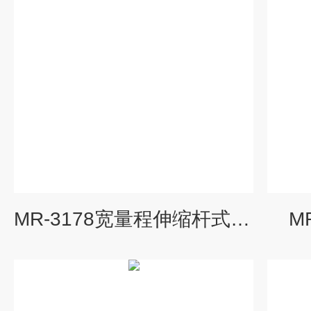
MR-3178宽量程伸缩杆式X、γ剂量率仪
M