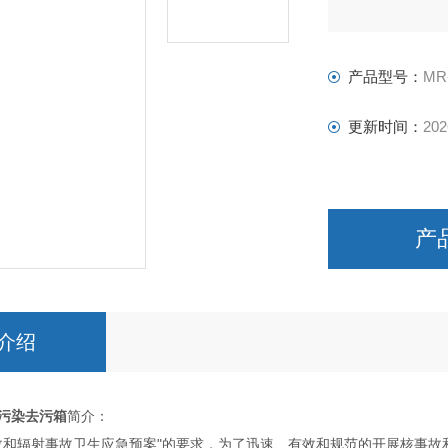
产品型号：
MR
更新时间：
202
产
介绍
污染去污箱
简介：
故和辐射事故卫生应急预案"的要求，为了迅速、有效和规范的开展核事