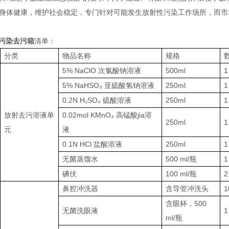
身体健康，维护社会稳定，专门针对可能发生放射性污染工作场所，而市
污染去污箱
清单：
分类
物品名称
规格
5% NaClO 次氯酸钠溶液
500ml
1
5% NaHSO₃ 亚硫酸氢钠溶液
250ml
1
0.2N H₂SO₄ 硫酸溶液
250ml
1
放射去污溶液单
0.02mol KMnO₄ 高锰酸jia溶
250ml
1
元
液
0.1N HCl 盐酸溶液
250ml
1
无菌蒸馏水
500 ml/瓶
1
碘伏
100 ml/瓶
2
鼻腔冲洗器
含导管冲洗头
1
含眼杯，500
无菌洗眼液
1
ml/瓶