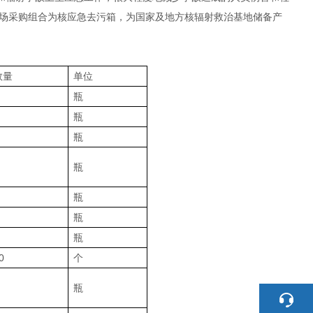
场采购组合为核应急去污箱，为国家及地方核辐射救治基地储备产
数量
单位
瓶
瓶
瓶
瓶
瓶
瓶
瓶
0
个
瓶