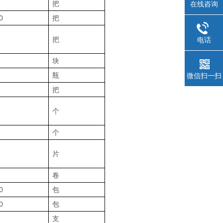
把
在线咨询
0
把
把
电话
块
瓶
微信扫一扫
把
个
个
片
卷
0
包
0
包
支