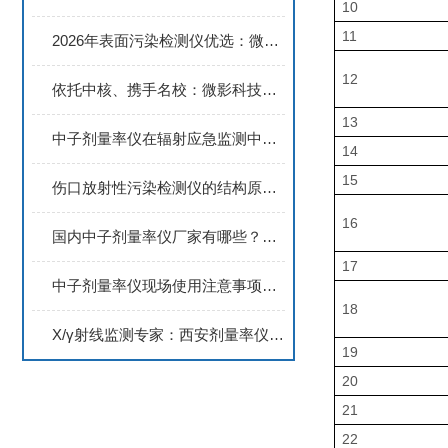
10
11
2026年表面污染检测仪优选：微影(上海)仪器科技有限公司
12
依托中核、携手名校：微影科技α能谱仪的研发实力与品牌优势
13
中子剂量率仪在辐射应急监测中的快速部署操作规范
14
15
伤口放射性污染检测仪的结构原理与现场操作维护全解析
16
国内中子剂量率仪厂家有哪些？这家优质供应商值得收藏
17
中子剂量率仪现场使用注意事项：距离、位置与测量时间的把握
18
X/γ射线监测专家：西安剂量率仪的技术原理与测量范围
19
20
21
22