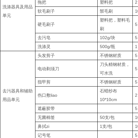
拖把
塑料把
2
洗涤器具及用品
软毛刷子
鬃毛刷
1
单元
塑料把，塑料毛
硬毛刷子
5
刷
去污皂
102g/块
5
洗涤灵
500g/瓶
1
头发剪子
不锈钢材质
5
刀头精钢材质，
电动剃须刀
5
可水洗
指甲剪
不锈钢材质
5
去污器具和辅助
石蜡纱布
伤口敷liao
2
用品单元
10*10cm
遮蔽胶带
5
无菌棉签
50支/包
1
鼻拭zi
1支/包
1
记号笔
5