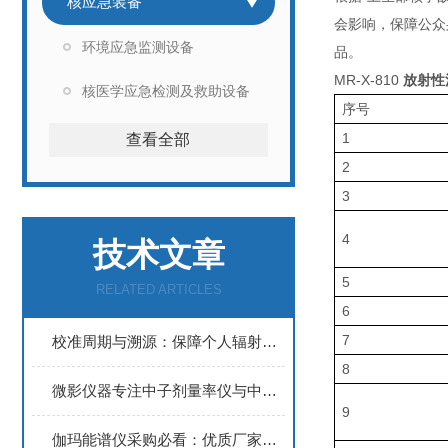
核应急装备
会影响，保障公众
环境应急监测设备
品。
MR-X-810
放射性
核医学应急检测及救助设备
序号
1
查看全部
2
3
4
技术文章
5
RELATED ARTICLES
6
7
校准周期与溯源：保障个人辐射检测仪长期有效性的技术维护方案
8
微影仪器专注中子剂量率仪与中子检测仪：选购参考建议
9
伽玛能谱仪采购必看：优质厂家筛选，微影仪器参数优势分析