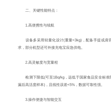
二、关键性能特点：
1.高便携性与续航​
设备多采用轻量化设计(重量<3kg)，配备手提或肩背
求，部分机型还可外接充电宝应急供电。​
2.高灵敏度与宽量程​
检测下限低(可至1Bq/kg，远低于国家食品安全标准限值
漏后高活度样本)，且线性误差<5%，数据可靠性强。​
3.操作便捷与智能交互​