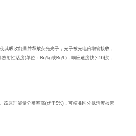
，使其吸收能量并释放荧光光子；光子被光电倍增管接收，
活度(单位：Bq/kg或Bq/L)，响应速度快(<10秒)，
该原理能量分辨率高(优于5%)，可精准区分低活度核素