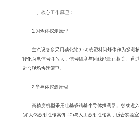
一、核心工作原理：​
1.闪烁体探测原理​
主流设备多采用碘化铯(CsI)或塑料闪烁体作为探测
转化为电信号并放大，信号幅度与射线能量正相关。通过分析信号
适合现场快速筛查。​
2.半导体探测原理​
高精度机型采用硅基或锗基半导体探测器。射线进入探测
(如天然放射性核素钾-40)与人工放射性核素，适合实验