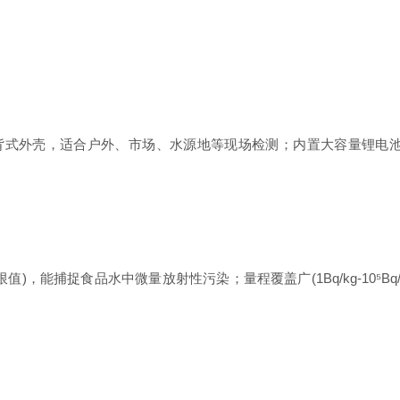
式外壳，适合户外、市场、水源地等现场检测；内置大容量锂电池(续
)，能捕捉食品水中微量放射性污染；量程覆盖广(1Bq/kg-10⁵B