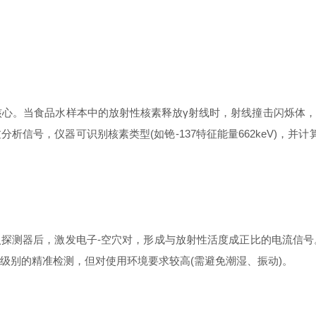
核心。当食品水样本中的放射性核素释放γ射线时，射线撞击闪烁体
，仪器可识别核素类型(如铯-137特征能量662keV)，并计算放射性
器后，激发电子-空穴对，形成与放射性活度成正比的电流信号。
室级别的精准检测，但对使用环境要求较高(需避免潮湿、振动)。​